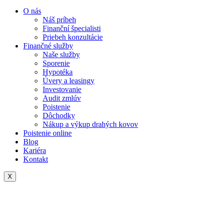
O nás
Náš príbeh
Finanční špecialisti
Priebeh konzultácie
Finančné služby
Naše služby
Sporenie
Hypotéka
Úvery a leasingy
Investovanie
Audit zmlúv
Poistenie
Dôchodky
Nákup a výkup drahých kovov
Poistenie online
Blog
Kariéra
Kontakt
X