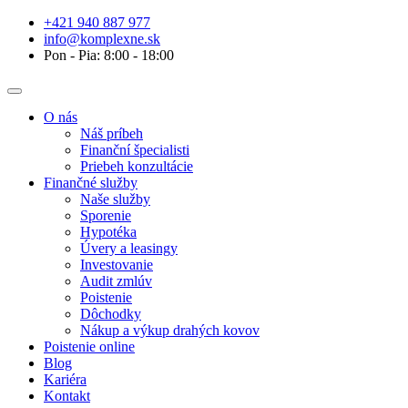
+421 940 887 977
info@komplexne.sk
Pon - Pia: 8:00 - 18:00
O nás
Náš príbeh
Finanční špecialisti
Priebeh konzultácie
Finančné služby
Naše služby
Sporenie
Hypotéka
Úvery a leasingy
Investovanie
Audit zmlúv
Poistenie
Dôchodky
Nákup a výkup drahých kovov
Poistenie online
Blog
Kariéra
Kontakt