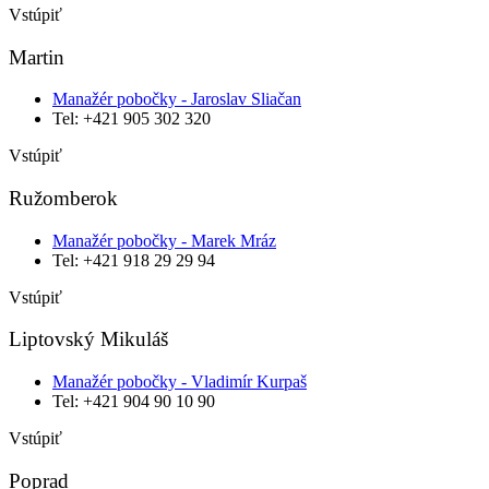
Vstúpiť
Martin
Manažér pobočky - Jaroslav Sliačan
Tel: +421 905 302 320
Vstúpiť
Ružomberok
Manažér pobočky - Marek Mráz
Tel: ‭+421 918 29 29 94‬
Vstúpiť
Liptovský Mikuláš
Manažér pobočky - Vladimír Kurpaš
Tel: +421 904 90 10 90
Vstúpiť
Poprad