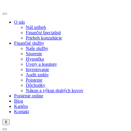
O nás
Náš príbeh
Finanční špecialisti
Priebeh konzultácie
Finančné služby
Naše služby
Sporenie
Hypotéka
Úvery a leasingy
Investovanie
Audit zmlúv
Poistenie
Dôchodky
Nákup a výkup drahých kovov
Poistenie online
Blog
Kariéra
Kontakt
X