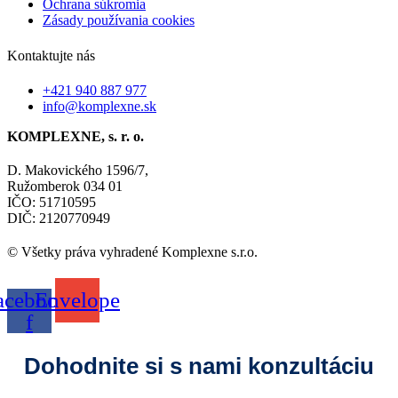
Ochrana súkromia
Zásady používania cookies
Kontaktujte nás
+421 940 887 977
info@komplexne.sk
KOMPLEXNE, s. r. o.
D. Makovického 1596/7,
Ružomberok 034 01
IČO: 51710595
DIČ: 2120770949
© Všetky práva vyhradené Komplexne s.r.o.
acebook-
Envelope
f
Dohodnite si s nami konzultáciu