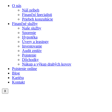
O nás
Náš príbeh
Finanční špecialisti
Priebeh konzultácie
Finančné služby
Naše služby
Sporenie
Hypotéka
Úvery a leasingy
Investovanie
Audit zmlúv
Poistenie
Dôchodky
Nákup a výkup drahých kovov
Poistenie online
Blog
Kariéra
Kontakt
X