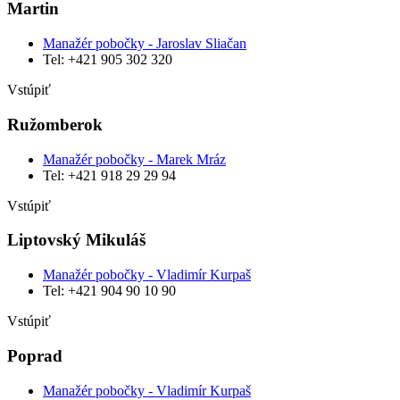
Martin
Manažér pobočky - Jaroslav Sliačan
Tel: +421 905 302 320
Vstúpiť
Ružomberok
Manažér pobočky - Marek Mráz
Tel: ‭+421 918 29 29 94‬
Vstúpiť
Liptovský Mikuláš
Manažér pobočky - Vladimír Kurpaš
Tel: +421 904 90 10 90
Vstúpiť
Poprad
Manažér pobočky - Vladimír Kurpaš