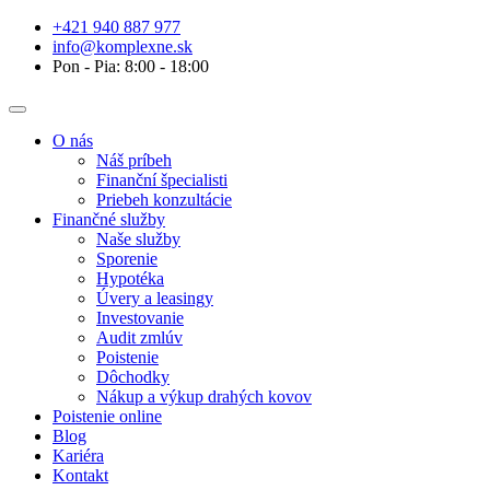
+421 940 887 977
info@komplexne.sk
Pon - Pia: 8:00 - 18:00
O nás
Náš príbeh
Finanční špecialisti
Priebeh konzultácie
Finančné služby
Naše služby
Sporenie
Hypotéka
Úvery a leasingy
Investovanie
Audit zmlúv
Poistenie
Dôchodky
Nákup a výkup drahých kovov
Poistenie online
Blog
Kariéra
Kontakt