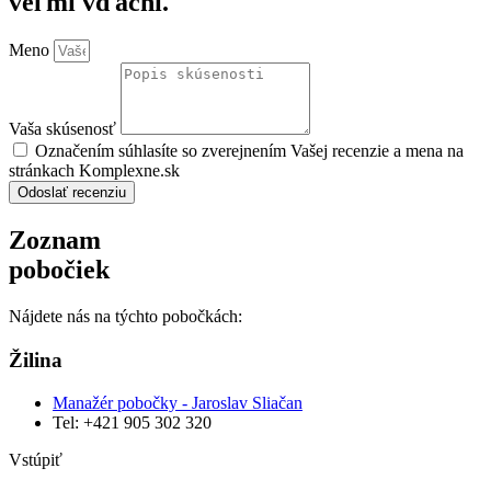
veľmi vďační.
Meno
Vaša skúsenosť
Označením súhlasíte so zverejnením Vašej recenzie a mena na
stránkach Komplexne.sk
Odoslať recenziu
Zoznam
pobočiek
Nájdete nás na týchto pobočkách:
Žilina
Manažér pobočky - Jaroslav Sliačan
Tel: +421 905 302 320
Vstúpiť