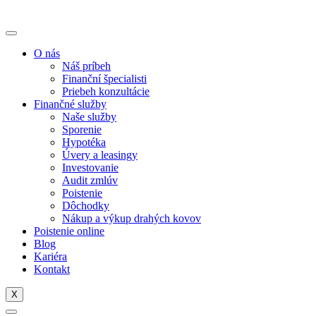
O nás
Náš príbeh
Finanční špecialisti
Priebeh konzultácie
Finančné služby
Naše služby
Sporenie
Hypotéka
Úvery a leasingy
Investovanie
Audit zmlúv
Poistenie
Dôchodky
Nákup a výkup drahých kovov
Poistenie online
Blog
Kariéra
Kontakt
X