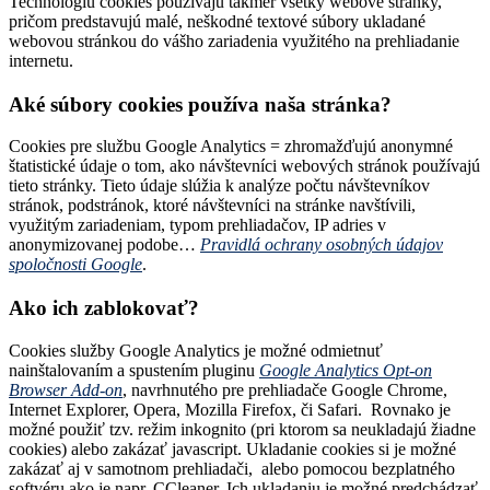
Technológiu cookies používajú takmer všetky webové stránky,
pričom predstavujú malé, neškodné textové súbory ukladané
webovou stránkou do vášho zariadenia využitého na prehliadanie
internetu.
Aké súbory cookies používa naša stránka?
Cookies pre službu Google Analytics = zhromažďujú anonymné
štatistické údaje o tom, ako návštevníci webových stránok používajú
tieto stránky. Tieto údaje slúžia k analýze počtu návštevníkov
stránok, podstránok, ktoré návštevníci na stránke navštívili,
využitým zariadeniam, typom prehliadačov, IP adries v
anonymizovanej podobe…
Pravidlá ochrany osobných údajov
spoločnosti Google
.
Ako ich zablokovať?
Cookies služby Google Analytics je možné odmietnuť
nainštalovaním a spustením pluginu
Google Analytics Opt-on
Browser Add-on
, navrhnutého pre prehliadače Google Chrome,
Internet Explorer, Opera, Mozilla Firefox, či Safari. Rovnako je
možné použiť tzv. režim inkognito (pri ktorom sa neukladajú žiadne
cookies) alebo zakázať javascript. Ukladanie cookies si je možné
zakázať aj v samotnom prehliadači, alebo pomocou bezplatného
softvéru ako je napr. CCleaner. Ich ukladaniu je možné predchádzať