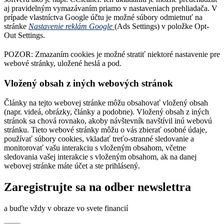
aj pravidelným vymazávaním priamo v nastaveniach prehliadača. V
prípade vlastníctva Google účtu je možné súbory odmietnuť na
stránke
Nastavenie reklám Google
(Ads Settings) v položke Opt-
Out Settings.
POZOR: Zmazaním cookies je možné stratiť niektoré nastavenie pre
webové stránky, uložené heslá a pod.
Vložený obsah z iných webových stránok
Články na tejto webovej stránke môžu obsahovať vložený obsah
(napr. videá, obrázky, články a podobne). Vložený obsah z iných
stránok sa chová rovnako, akoby návštevník navštívil inú webovú
stránku. Tieto webové stránky môžu o vás zbierať osobné údaje,
používať súbory cookies, vkladať treťo-stranné sledovanie a
monitorovať vašu interakciu s vloženým obsahom, včetne
sledovania vašej interakcie s vloženým obsahom, ak na danej
webovej stránke máte účet a ste prihlásený.
Zaregistrujte sa na odber newslettra
a buďte vždy v obraze vo svete financií