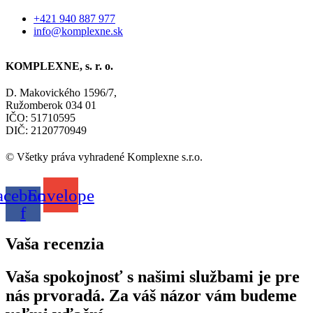
+421 940 887 977
info@komplexne.sk
KOMPLEXNE, s. r. o.
D. Makovického 1596/7,
Ružomberok 034 01
IČO: 51710595
DIČ: 2120770949
© Všetky práva vyhradené Komplexne s.r.o.
acebook-
Envelope
f
Vaša recenzia
Vaša spokojnosť s našimi službami je pre
nás prvoradá. Za váš názor vám budeme